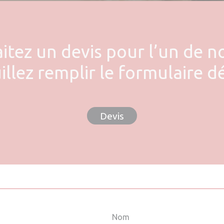
tez un devis pour l’un de n
illez remplir le formulaire d
Devis
Nom