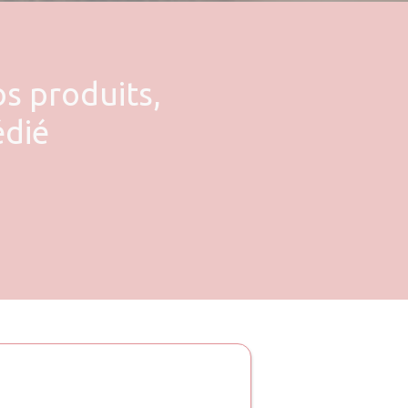
os produits,
édié